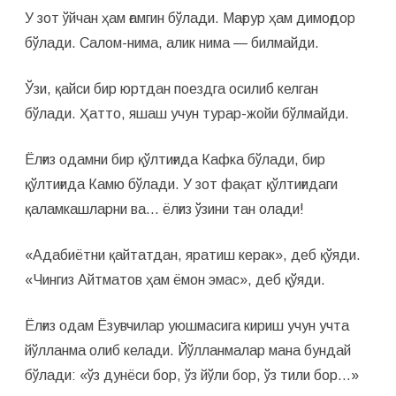
м
(
У зот ўйчан ҳам ғамгин бўлади. Мағрур ҳам димоғдор
1
9
бўлади. Салом-нима, алик нима — билмайди.
9
3
)
Ўзи, қайси бир юртдан поездга осилиб келган
бўлади. Ҳатто, яшаш учун турар-жойи бўлмайди.
Ёлғиз одамни бир қўлтиғида Кафка бўлади, бир
қўлтиғида Камю бўлади. У зот фақат қўлтиғидаги
қаламкашларни ва… ёлғиз ўзини тан олади!
«Адабиётни қайтатдан, яратиш керак», деб қўяди.
«Чингиз Айт­матов ҳам ёмон эмас», деб қўяди.
Ёлғиз одам Ёзувчилар уюшмасига кириш учун учта
йўлланма олиб келади. Йўлланмалар мана бундай
бўлади: «ўз дунёси бор, ўз йўли бор, ўз тили бор…»