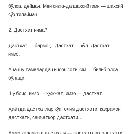
бўлса, дейман. Мен сизга-да шахсий гимн — шахсий
сўз тилайман.
2. Дастхат нима?
Дастхат — бармоқ.. Дастхат — қўл. Дастхат –
имзо.
Ана шу тамғалардан инсон зоти ким — билиб олса
бўлади.
Шу боис, имзо — ҳужжат, имзо — дастхат.
Ҳаётда дастхатлар кўп: олим дастхати, қаҳрамон
дастхати, санъаткор дастхати…
Аммо қаламкаш дастхати — дастхатлар дастхати.