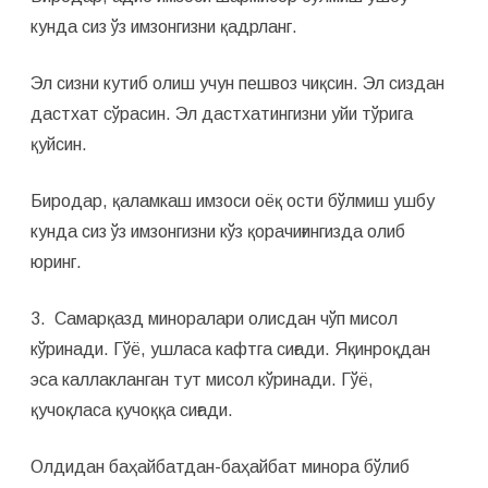
кунда сиз ўз имзонгизни қадрланг.
Эл сизни кутиб олиш учун пешвоз чиқсин. Эл сиздан
дастхат сўрасин. Эл дастхатингизни уйи тўрига
қуйсин.
Биродар, қаламкаш имзоси оёқ ости бўлмиш ушбу
кунда сиз ўз имзонгизни кўз қорачиғингизда олиб
юринг.
3. Самарқазд миноралари олисдан чўп мисол
кўринади. Гўё, ушласа кафтга сиғади. Яқинроқдан
эса каллакланган тут мисол кўринади. Гўё,
қучоқласа қучоққа сиғади.
Олдидан баҳайбатдан-баҳайбат минора бўлиб