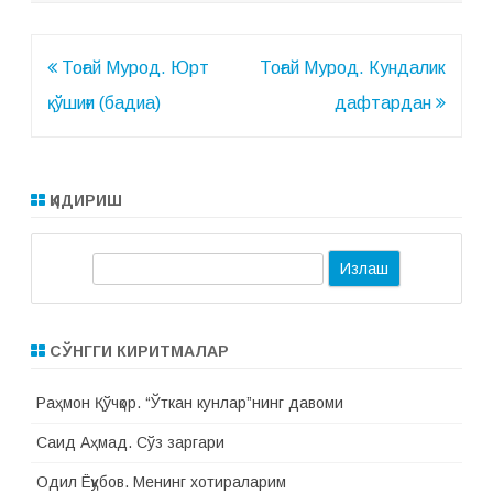
Навигация
Тоғай Мурод. Юрт
Тоғай Мурод. Кундалик
по
қўшиғи (бадиа)
дафтардан
записям
ҚИДИРИШ
И
з
л
а
СЎНГГИ КИРИТМАЛАР
ш
Раҳмон Қўчқор. “Ўткан кунлар”нинг давоми
Саид Аҳмад. Сўз заргари
Одил Ёқубов. Менинг хотираларим