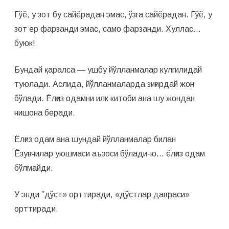
Гўё, у зот бу сайёрадан эмас, ўзга сайёрадан. Гўё, у
зот ер фарзанди эмас, само фарзанди. Хуллас…
буюк!
Бундай қаралса — ушбу йўлланмалар кулгилидай
туюлади. Аслида, йўлланмаларда зиғирдай жон
бўлади. Ёлғиз одамни илк китоби ана шу жондан
нишона беради.
Ёлғиз одам ана шундай йўлланмалар билан
Ёзувчилар уюшмаси аъзоси бўлади-ю… ёлғиз одам
бўлмайди.
У энди ”дўст» орттиради, «дўстлар давраси»
орттиради.