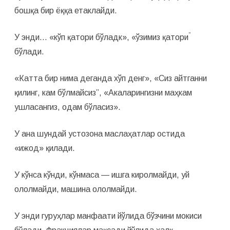
бошқа бир ёққа етак­лайди.
”
У энди… «кўп қатори бўладк», «ўзимиз қатори
бўлади.
«Катта бир нима деганда хўп денг», «Сиз айтганни
қилинг, кам бўлмайсиз”, «Акаларингизни маҳкам
ушласангиз, одам бўласиз».
У ана шундай устозона маслаҳатлар остида
«ижод» қилади.
У кўнса кўнди, кўнмаса — ишга киролмайди, уй
ололмайди, машина ололмайди.
У энди гуруҳлар манфаати йўлида бўзчини мокиси