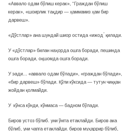
«Аввало одам бўлиш керак», “Граждан бўлиш
керак», «шоирлик тақдир — ҳаммамиз ҳам бир
дарвеш».
”
«Дўстлар» ана шундай шиор остида «ижод
қилади.
У «дўстлар» билан наҳорда ошга боради, пешинда
ошга боради, оқшомда ошга боради.
У эади… «аввало одам бўлади», «граждан бўлади»,
«бир дарвеш» бўлади. Қўли кўксида — тутун чиққан
жойдан қолмайди.
У кўнса кўнди, кўнмаса — бадном бўлади.
Биров устоз бўлиб. уни ўнгга етаклайди. Биров ака
бўлиб, уни чапга етаклайди. биров муҳаррир бўлиб,