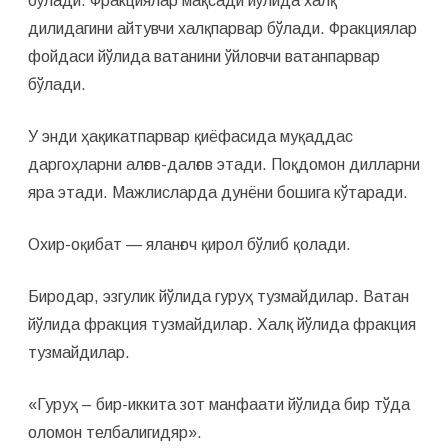
бўлади. Фракциялар мақсади йўлида халқ
дилидагини айтувчи халқпарвар бўлади. Фракциялар
фойдаси йўлида ватанини ўйловчи ватанпарвар
бўлади.
У энди ҳақикатпарвар қиёфасида муқаддас
даргоҳларни алғов-далғов этади. Поқдомон дилларни
яра этади. Мажлисларда дунёни бошига кўтаради.
Охир-оқибат — яланғоч қирол бўлиб қолади.
Биродар, эзгулик йўлида гуруҳ тузмайдилар. Ватан
йўлида фрак­ция тузмайдилар. Халқ йўлида фракция
тузмайдилар.
«Гуруҳ – бир-иккита зот манфаати йўлида бир тўда
оломон телбалигидяр».