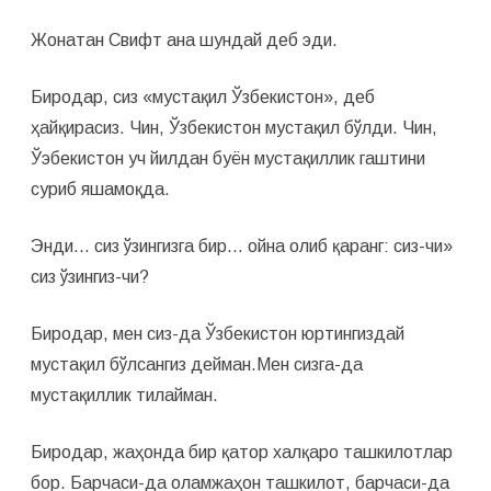
Жонатан Свифт ана шундай деб эди.
Биродар, сиз «мустақил Ўзбекистон», деб
ҳайқирасиз. Чин, Ўзбекистон мустақил бўлди. Чин,
Ўэбекистон уч йилдан буён мустақиллик гаштини
суриб яшамоқда.
Энди… сиз ўзингизга бир… ойна олиб қаранг: сиз-чи»
сиз ўзингиз-чи?
Биродар, мен сиз-да Ўзбекистон юртингиздай
мустақил бўлсангиз дейман.Мен сизга-да
мустақиллик тилайман.
Биродар, жаҳонда бир қатор халқаро ташкилотлар
бор. Барчаси-да оламжаҳон ташкилот, барчаси-да