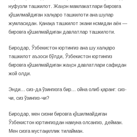
нуфузли ташкилот. Жаҳон мамлакатлари бировга
қўшилмайдиган халқаро ташкилоти ана шулар
жумласидан. Қанақа ташкилот экани нсмидан аён —
бировга қўшилмайдиган давлатлар ташкилоти.
Биродар, Ўзбекистон юртингиз ана шу халқаро
ташкилот аъзоси бўлди, Ўзбекистон юртингиз
бировга қўшилмайдиган жаҳсн давлатлари сафидан
жой олди.
Энди… сиз-да ўзингизга бир… ойна олиб қаранг: сиз-
чи, сиз ўзингиз-чи?
Биродар, мен сизни бировга қўшилмайдиган
Ўзбекистон юртингиздан намуна олсангиз, дейман.
Мен сизга мустақиллик тилайман.