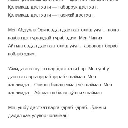
Қаламкаш дастхати — табаррук дастхат.
Қаламкаш дастхати — тарихкй дастхат.
Мен Абдулла Ориповдан дастхат олиш учун… нонга
навбатда тургандай туриб эдим. Мен Чингиз
Айтматовдан дастхат олиш учун… аэропорт бориб
пойлаб эдим.
Уйимда ана шу зотлар дастхати бор. Мен ушбу
дастхатларга қараб-қараб яшайман. Мен
хаёлимда… Орипов билан ёнма-ён яшайман. Мен
хаёлимда… Айтматов билан қўшни яшайман.
Мен ушбу дастхатларга қараб-қараб… ўзимни
дадил ҳам улуғвор чоғлайман!