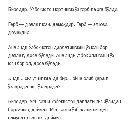
Биродар, Ўзбекистон юртингиз ўз гербига эга бўлди.
Герб — давлат юзи, демақдир. Герб — эл юзи,
демакдир.
Ана энди Ўзбекистон давлатингизни ўз юзи бор
давлат, деса бўлади. Ана энди ўзбек элингизни ўз
юзи бор эл, деса бўлади.
Энди… сиз ўзингизга-да бир… ойна олиб қаранг:
ўзларида-чи, ўзларида?
Биродар, мен сизни Ўзбекистон давлатингиз йўлидан
борсангиз, дейман. Мен сизни ўзбек элингиздан
намуна олсангиз, дейман.