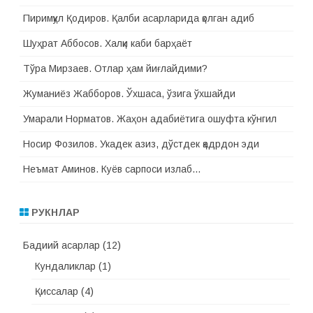
Пиримқул Қодиров. Қалби асарларида қолган адиб
Шуҳрат Аббосов. Халқи каби барҳаёт
Тўра Мирзаев. Отлар ҳам йиғлайдими?
Жуманиёз Жабборов. Ўхшаса, ўзига ўхшайди
Умарали Норматов. Жаҳон адабиётига ошуфта кўнгил
Носир Фозилов. Укадек азиз, дўстдек қадрдон эди
Неъмат Аминов. Куёв сарпоси излаб…
РУКНЛАР
Бадиий асарлар
(12)
Кундаликлар
(1)
Қиссалар
(4)