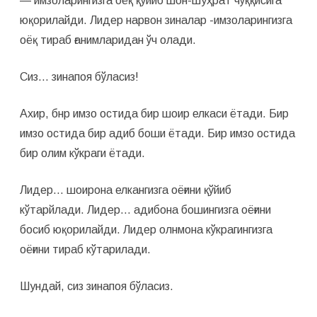
— имзоларингизга оёқ қўйиб шон-шуҳрат чўққисига
юқорилайди. Лидер нарвон зиналар -имзоларингизга
оёқ тираб ғанимларидан ўч олади.
Сиз… зинапоя бўласиз!
Ахир, бнр имзо остида бир шоир елкаси ётади. Бир
имзо остида бир адиб боши ётади. Бир имзо остида
бир олим кўкраги ётади.
Лидер… шоирона елкангизга оёғини қўйиб
кўтарйлади. Лидер… адибона бошингизга оёғини
босиб юқорилайди. Лидер олнмона кўкрагингизга
оёғини тираб кўтарилади.
Шундай, сиз зинапоя бўласиз.