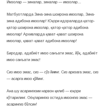
Имзолар — зиналар, зиналар — имзолар…
Матбуотларда Зина-зина шоирона имзолар, Зина-
зина адибона имзолар! Юқори идораларда қатор-
қатор шоирона имзолар, қатор-қатор адибона
имзолар! Архивларда қават-қават шоирона
имзолар, қават-қават адибона имзолар!
Биродар, адабиёт имзо санъати эмас, йўқ, адабиёт
имзо санъати эмас!
Сиз имзо эмас, сиз — сўз йиғинг. Сиз аризага эмас, сиз
— асарга имзо қўйинг.
Ана шу асарингизии нарвон қилиб — юқори
кўтарилинг. Оёқларингиз остида имзонгиз эмас —
асарингиз бўлсин!