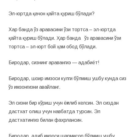
Эл-юртда қачон қайта қуриш бўлади?
Хар банда ўз аравасини ўзи тортса – эл-юртда
қайта қуриш бўлади. Ҳар банда ўз аравасини ўзи
тортса – эл-юрт бой ҳам обод бўлади.
Биродар, сизнинг аравангиэ — адабиёт!
Биродар, шоир имзоси кулги бўлмиш ушбу кунда сиз
ўз имзонгизни авайланг.
Эл сизни бир кўриш учун ёғилиб келсин. Эл сиздан
дастхат олиш учун навбатда турсин. Эл
дастхатингиз билан фахрлансин.
Биродар, адиб имзоси шармисор бўлмиш ушбу