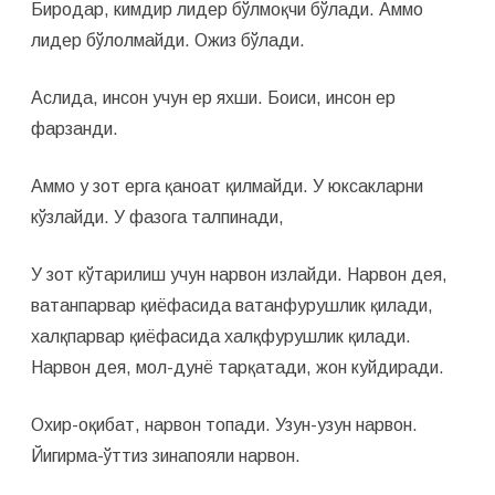
Биродар, кимдир лидер бўлмоқчи бўлади. Аммо
лидер бўлолмайди. Ожиз бўлади.
Аслида, инсон учун ер яхши. Боиси, инсон ер
фарзанди.
Аммо у зот ерга қаноат қилмайди. У юксакларни
кўзлайди. У фазога талпинади,
У зот кўтарилиш учун нарвон излайди. Нарвон дея,
ватанпарвар қиёфасида ватанфурушлик қилади,
халқпарвар қиёфасида халқфурушлик қилади.
Нарвон дея, мол-дунё тарқатади, жон куйдиради.
Охир-оқибат, нарвон топади. Узун-узун нарвон.
Йигирма-ўттиз зинапояли нарвон.