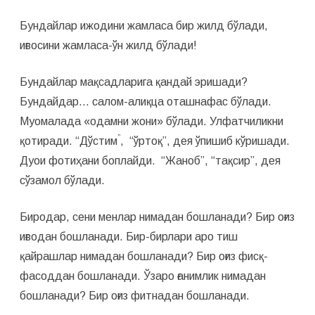
Бундайлар ижодини жамласа бир жилд бўлади,
иғвосини жамласа-ўн жилд бўлади!
Бундайлар мақсадларига қандай эришади?
Бундайдар… салом-алиқца оташнафас бўлади.
Муомалада «одамни жони» бўлади. Улфатчиликни
”
қотиради. “Дўстим
, “ўртоқ”, дея ўпишиб кўришади.
Дуои фотиҳани боплайди. “Жаноб”, “тақсир”, дея
сўзамол бўлади.
Биродар, сени менлар нимадан бошланади? Бир оғиз
иғводан бошланади. Бир-бирлари аро тиш
қайрашлар нимадан бошланади? Бир оғиз фисқ-
фасоддан бошланади. Ўзаро ғанимлик нимадан
бошланади? Бир оғиз фитнадан бошланади.