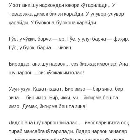
У зот ана шу нарвондан юқори кўтарилади,.
У
теваракка димоғи билан қарайди. У улуғвор-улуғвор
қарайди. У буюкона-буюкона қарайди.
Гўё, у чўққи, барча — ер. Гўё, у улуғ, барча — фақир.
Гўё, у буюк, барча — чивин.
Биродар, ана шу нарвон… сиз йиғажак имзолар! Ана
шу нар­вон… сиз қўяжак имзолар!
Узун-узун. Қават-кават. Бир имзо — бир зина, бир
зина — бир имзо. Бир, икки, уч… йигирма бешта
имзо. Демак, йигирма бешта зина!
Лидер ана шу нарвон зиналар — имзоларингизга оёқ
тираб мансабга кўтарилади. Лидер нарвон зиналар