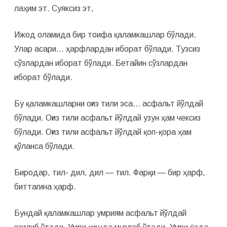
лаҳим эт. Суяксиз эт,
Ижод оламида бир тоифа қаламкашлар бўлади.
Улар асари… ҳарфлардан иборат бўлади. Тузсиз
сўзлардан иборат бўлади. Бетайин сўзлардан
иборат бўлади.
Бу қаламкашларни оғиз тили эса… асфальт йўлдай
бўлади. Оғиз тили асфальт йўлдай узун ҳам чексиз
бўлади. Оғиз тили асфальт йўлдай қоп-қора ҳам
қўланса бўлади.
Биродар, тил- дил, дил — тил. Фарқи — бир ҳарф,
биттагина ҳарф.
Бундай қаламкашлар умриям асфальт йўлдай