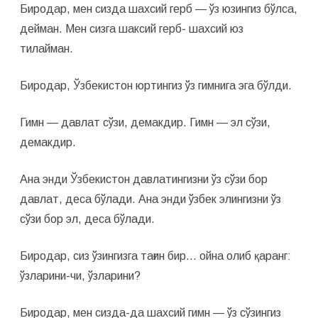
Биродар, мен сизда шахсий герб — ўз юзингиз бўлса,
дейман. Мен сизга шаксий герб- шахсий юз
тилайман.
Биродар, Ўзбекистон юртингиз ўз гимнига эга бўлди.
Гимн — давлат сўзи, демакдир. Гимн — эл сўзи,
демакдир.
Ана энди Ўзбекистон давлатингизни ўз сўзи бор
давлат, деса бўлади. Ана энди ўзбек элингизни ўз
сўзи бор эл, деса бўлади.
Биродар, сиз ўзингизга тағин бир… ойна олиб қаранг:
ўзларини-чи, ўзларини?
Биродар, мен сизда-да шахсий гимн — ўз сўзингиз