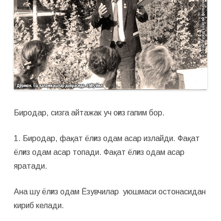
а
й
М
у
р
о
д
.
Ё
ш
а
л
а
м
к
а
Биродар, сизга айтажак уч оғиз гапим бор.
ш
л
а
1. Биродар, фақат ёлғиз одам асар излайди. Фақат
р
г
ёлғиз одам асар топади. Фақат ёлғиз одам асар
а
т
яратади.
и
л
а
к
Ана шу ёлғиз одам Ёзувчилар уюшмаси остонасидан
л
а
кириб келади.
р
и