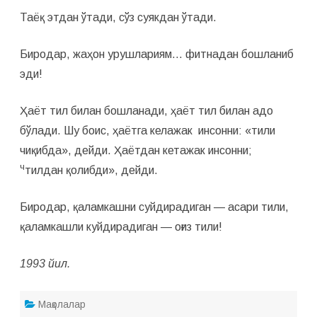
Таёқ этдан ўтади, сўз суякдан ўтади.
Биродар, жаҳон урушлариям… фитнадан бошланиб
эди!
Ҳаёт тил билан бошланади, ҳаёт тил билан адо
бўлади. Шу боис, ҳаётга келажак инсонни: «тили
чиқибда», дейди. Ҳаётдан кетажак инсонни;
ч
тилдан қолибди», дейди.
Биродар, қаламкашни суйдирадиган — асари тили,
қаламкашли куйдирадиган — оғиз тили!
1993 йил.
Мақолалар