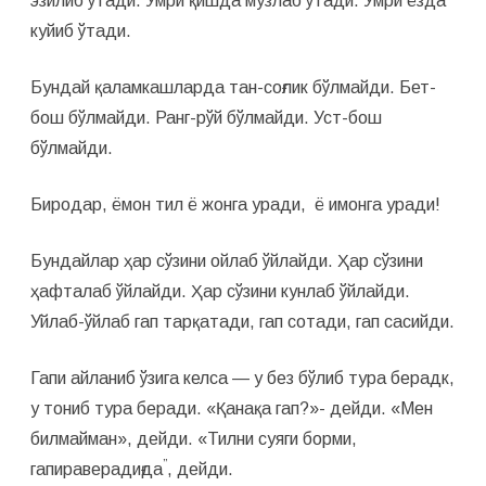
эзилиб ўтади. Умри қишда музлаб ўтади. Умри ёзда
куйиб ўтади.
Бундай қаламкашларда тан-соғлик бўлмайди. Бет-
бош бўлмайди. Ранг-рўй бўлмайди. Уст-бош
бўлмайди.
Биродар, ёмон тил ё жонга уради, ё имонга уради!
Бундайлар ҳар сўзини ойлаб ўйлайди. Ҳар сўзини
ҳафталаб ўйлайди. Ҳар сўзини кунлаб ўйлайди.
Уйлаб-ўйлаб гап тарқатади, гап сотади, гап сасийди.
Гапи айланиб ўзига келса — у без бўлиб тура берадк,
у тониб тура беради. «Қанақа гап?»- дейди. «Мен
билмайман», дейди. «Тилни суяги борми,
”
гапираверадиғда
, дейди.