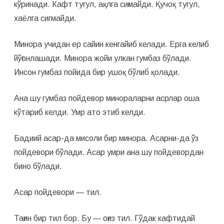
кўринади. Кафт тугул, ақлга сиғмайди. Қучоқ тугул,
хаёлга сигмайди.
Минора учидан ер сайин кенгайиб келади. Ерга келиб
йўғонлашади. Минора жойи улкан гумбаз бўлади.
Инсон гумбаз пойида бир ушоқ бўлиб қолади.
Ана шу гумбаз пойдевор минораларни асрлар оша
кўтариб келди. Умр ато этиб келди.
Бадиий асар-да мисоли бир минора. Асарни-да ўз
пойдевори бўлади. Асар умри ана шу пойдевордан
бино бўлади.
Асар пойдевори — тил.
Тағин бир тил бор. Бу — оғиз тил. Гўдак кафтидай