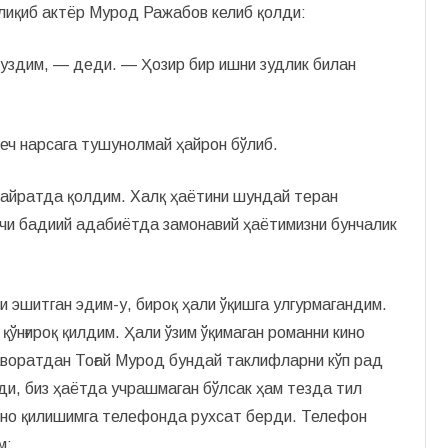
лиқиб актёр Мурод Ражабов келиб қолди:
буздим, — деди. — Ҳозир бир ишни зудлик билан
еч нарсага тушунолмай ҳайрон бўлиб.
 ҳайратда қолдим. Халқ ҳаётини шундай теран
вчи бадиий адабиётда замонавий ҳаётимизни бунчалик
 эшитган эдим-у,­­ бироқ ҳали ўқишга улгурмагандим.
қўнғироқ қилдим. Ҳали ўзим ўқимаган романни кино
аворатдан Тоғай Мурод бундай таклифларни кўп рад
ди, биз ҳаётда учрашмаган бўлсак ҳам тезда тил
кино қилишимга телефонда рухсат берди. Телефон
м: