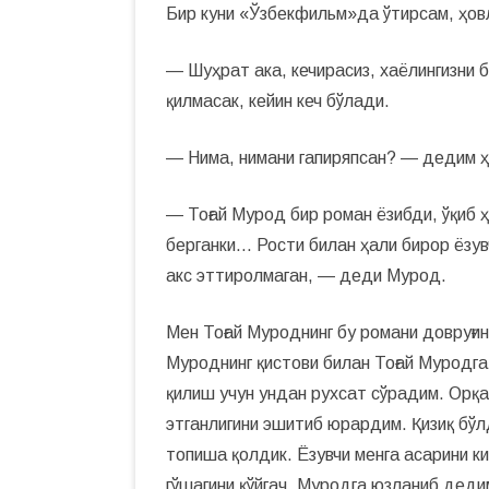
Бир куни «Ўзбекфильм»да ўтирсам, ҳов
— Шуҳрат ака, кечирасиз, хаёлингизни 
қилмасак, кейин кеч бўлади.
— Нима, нимани гапиряпсан? — дедим ҳ
— Тоғай Мурод бир роман ёзибди, ўқиб
берганки… Рости билан ҳали бирор ёзу
акс эттиролмаган, — деди Мурод.
Мен Тоғай Муроднинг бу романи довруғини
Муроднинг қистови билан Тоғай Муродга 
қилиш учун ундан рухсат сўрадим. Орқ
этганлигини эшитиб юрардим. Қизиқ бўл
топиша қолдик. Ёзувчи менга асарини 
гўшагини қўйгач, Муродга юзланиб деди