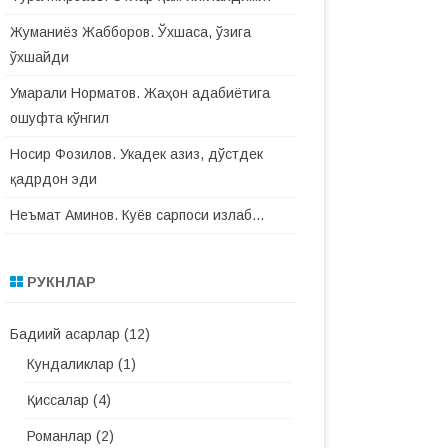
Жуманиёз Жабборов. Ўхшаса, ўзига
ўхшайди
Умарали Норматов. Жаҳон адабиётига
ошуфта кўнгил
Носир Фозилов. Укадек азиз, дўстдек
қадрдон эди
Неъмат Аминов. Куёв сарпоси излаб…
РУКНЛАР
Бадиий асарлар
(12)
Кундаликлар
(1)
Қиссалар
(4)
Романлар
(2)