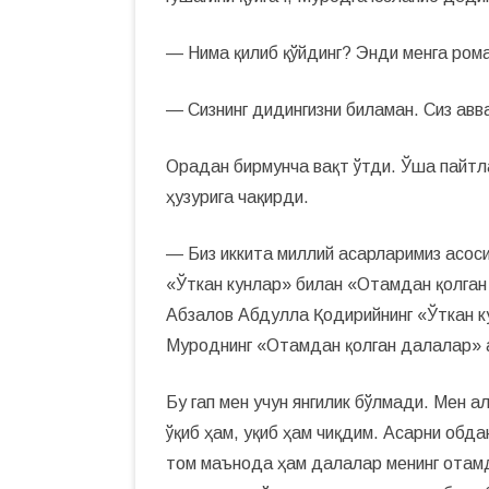
— Нима қилиб қўйдинг? Энди менга ром
— Сизнинг дидингизни биламан. Сиз авв
Орадан бирмунча вақт ўтди. Ўша пайтл
ҳузурига чақирди.
— Биз иккита миллий асарларимиз асо
«Ўткан кунлар» билан «Отамдан қолга
Абзалов Абдулла Қодирийнинг «Ўткан к
Муроднинг «Отамдан қолган далалар» а
Бу гап мен учун янгилик бўлмади. Мен 
ўқиб ҳам, уқиб ҳам чиқдим. Асарни обдан
том маънода ҳам далалар менинг отамда