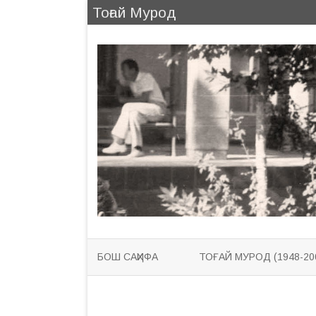
Тоғай Мурод
БОШ САҲИФА
ТОҒАЙ МУРОД (1948-20