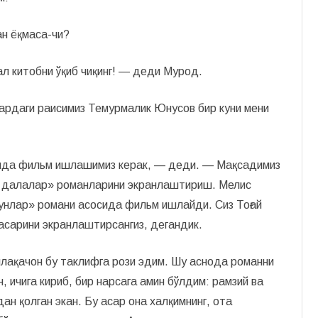
ан ёқмаса-чи?
ал китобни ўқиб чиқинг! — деди Мурод.
ардаги раисимиз Темурмалик Юнусов бир куни мени
сида фильм ишлашимиз керак, — деди. — Мақсадимиз
н далалар» романларини экранлаштириш. Мелис
унлар» романи асосида фильм ишлайди. Сиз Тоғай
сарини экранлаштирсангиз, дегандик.
аллақачон бу таклифга рози эдим. Шу аснода романни
, ичига кириб, бир нарсага амин бўлдим: рамзий ва
н қолган экан. Бу асар она халқимнинг, ота