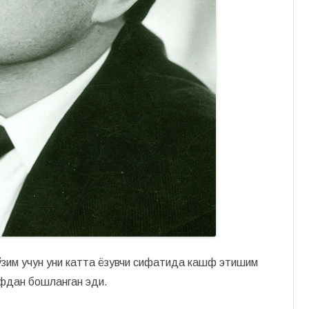
и
б
а
р
ҳ
а
ё
т
ўзим учун уни катта ёзувчи сифатида кашф этишим
ифдан бошланган эди.