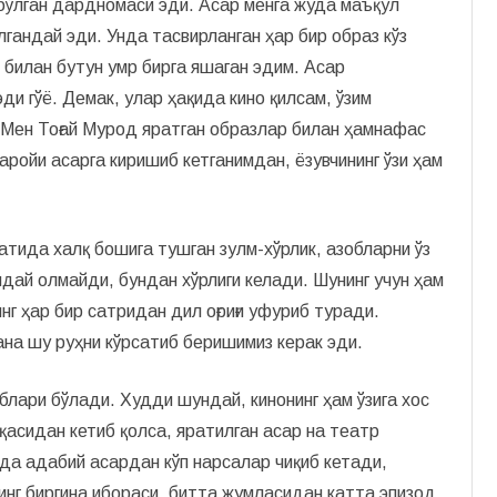
бўлган дардномаси эди. Асар менга жуда маъқул
лгандай эди. Унда тасвирланган ҳар бир образ кўз
 билан бутун умр бирга яшаган эдим. Асар
ди гўё. Демак, улар ҳақида кино қилсам, ўзим
 Мен Тоғай Мурод яратган образлар билан ҳамнафас
аройи асарга киришиб кетганимдан, ёзувчининг ўзи ҳам
атида халқ бошига тушган зулм-хўрлик, азобларни ўз
дай олмайди, бундан хўрлиги келади. Шунинг учун ҳам
г ҳар бир сатридан дил оғриғи уфуриб туради.
на шу руҳни кўрсатиб беришимиз керак эди.
аблари бўлади. Худди шундай, кинонинг ҳам ўзига хос
қасидан кетиб қолса, яратилган асар на театр
да адабий асардан кўп нарсалар чиқиб кетади,
инг биргина ибораси, битта жумласидан катта эпизод