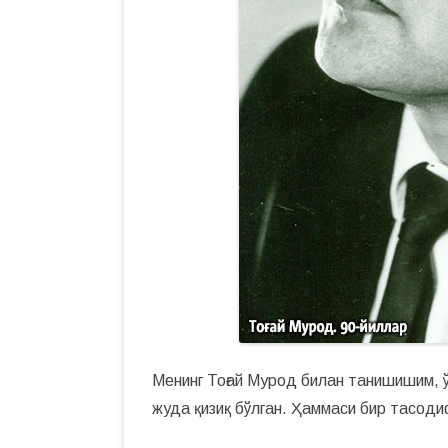
Менинг Тоғай Мурод билан танишишим, 
жуда қизиқ бўлган. Ҳаммаси бир тасод