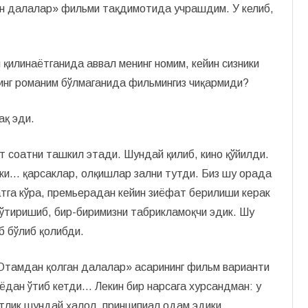
ан далалар» фильми тақдимотида учрашдим. У келиб,
қилинаётганида аввал менинг номим, кейин сизники
инг романим бўлмаганида фильмингиз чиқармиди?
ақ эди.
 соатни ташкил этади. Шундай қилиб, кино қўйилди.
ки… қарсаклар, олқишлар зални тутди. Биз шу орада
атга кўра, премьерадан кейин зиёфат берилиши керак
 ўтиришиб, бир-биримизни табрикламоқчи эдик. Шу
иб бўлиб қолибди.
«Отамдан қолган далалар» асарининг фильм варианти
нёдан ўтиб кетди… Лекин бир нарсага хурсандман: у
матлик шундай ҳалол, принципиал одам эдики…