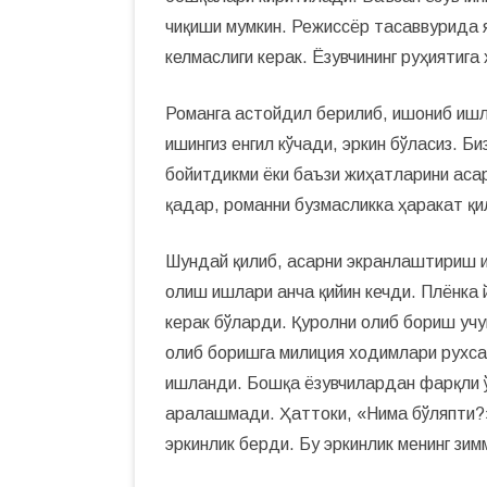
чиқиши мумкин. Режиссёр тасаввурида 
келмаслиги керак. Ёзувчининг руҳиятига
Романга астойдил берилиб, ишониб ишласа
ишингиз енгил кўчади, эркин бўласиз. Би
бойитдикми ёки баъзи жиҳатларини аса
қадар, романни бузмасликка ҳаракат қи
Шундай қилиб, асарни экранлаштириш иш
олиш ишлари анча қийин кечди. Плёнка 
керак бўларди. Қуролни олиб бориш учу
олиб боришга милиция ходимлари рухс
ишланди. Бошқа ёзувчилардан фарқли ў
аралашмади. Ҳаттоки, «Нима бўляпти?»
эркинлик берди. Бу эркинлик менинг зи