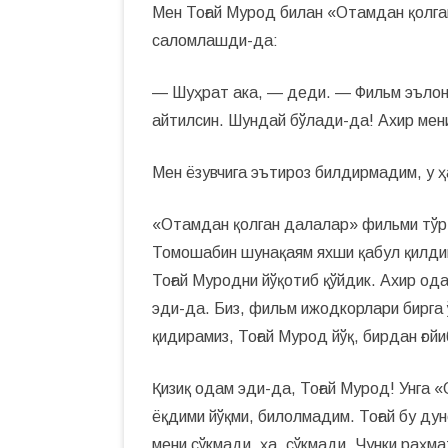
Мен Тоғай Мурод билан «Отамдан қолг
саломлашди-да:
— Шуҳрат ака, — деди. — Фильм эълон 
айтилсин. Шундай бўлади-да! Ахир мен
Мен ёзувчига эътироз билдирмадим, у ҳ
«Отамдан қолган далалар» фильми тўрт
Томошабин шунақаям яхши қабул қилди
Тоғай Муродни йўқотиб қўйдик. Ахир од
эди-да. Биз, фильм ижодкорлари бирга
қидирамиз, Тоғай Мурод йўқ, бирдан ғой
Қизиқ одам эди-да, Тоғай Мурод! Унга 
ёқдими йўқми, билолмадим. Тоғай бу ду
мени сўкмади, ҳа, сўкмади. Чунки раҳ