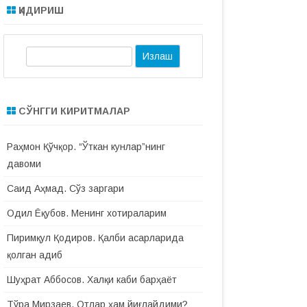
ҚИДИРИШ
И
з
л
а
СЎНГГИ КИРИТМАЛАР
ш
Раҳмон Қўчқор. “Ўткан кунлар”нинг
давоми
Саид Аҳмад. Сўз заргари
Одил Ёқубов. Менинг хотираларим
Пиримқул Қодиров. Қалби асарларида
қолган адиб
Шуҳрат Аббосов. Халқи каби барҳаёт
Тўра Мирзаев. Отлар ҳам йиғлайдими?