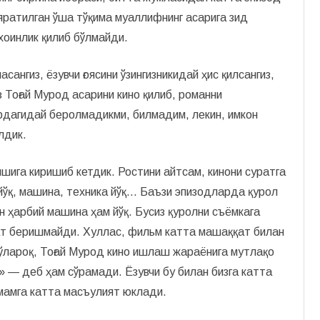
яратилган ўша тўқима муаллифнинг асарига зид
 хоинлик қилиб бўлмайди.
нгиз, ёзувчи ғоя­сини ўзингизникидай ҳис қилсангиз,
з Тоғай Мурод асарини кино қилиб, романни
рдагидай беролмадикми, билмадим, лекин, имкон
лдик.
ига киришиб кетдик. Ростини айтсам, кинони суратга
йўқ, машина, техника йўқ… Баъзи эпизодларда қурол
н ҳарбий машина ҳам йўқ. Бусиз қуролни съёмкага
ат беришмайди. Хуллас, фильм катта машаққат билан
лароқ, Тоғай­ Мурод кино ишлаш жараёнига мутлақо
 — деб ҳам сўрамади. Ёзувчи бу билан бизга катта
ммамга катта масъулият юклади.