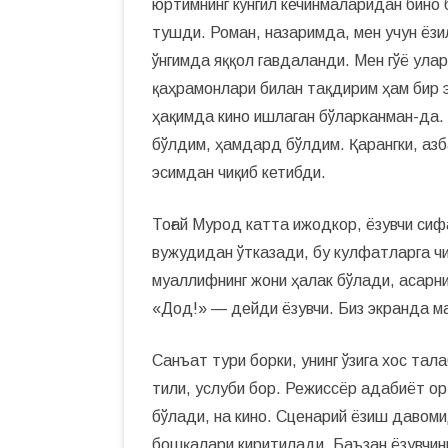
юртимнинг кўнгил кечинмаларидан бино 
тушди. Роман, назаримда, мен учун ёзи
ўнгимда яққол гавдаланди. Мен гўё улар
қаҳрамонлари билан тақдирим ҳам бир э
ҳақимда кино ишлаган бўларканман-да.
бўлдим, ҳамдард бўлдим. Қарангки, азб
эсимдан чиқиб кетибди.
Тоғай Мурод катта ижодкор, ёзувчи сиф
вужудидан ўтказади, бу кулфатларга чи
муаллифнинг жони ҳалак бўлади, асарнин
«Дод!» — дейди ёзувчи. Биз экранда ма
Санъат тури борки, унинг ўзига хос тал
тили, услуби бор. Режиссёр адабиёт ор
бўлади, на кино. Сценарий ёзиш давоми
бошқалари киритилади. Баъзан ёзувчин