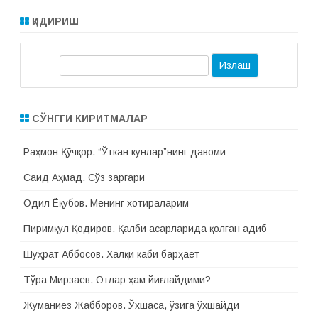
к
ў
ҚИДИРИШ
з
и
н
и
И
о
ч
з
а
л
д
и
а
”
СЎНГГИ КИРИТМАЛАР
(
ш
2
0
Раҳмон Қўчқор. “Ўткан кунлар”нинг давоми
0
3
)
Саид Аҳмад. Сўз заргари
Одил Ёқубов. Менинг хотираларим
Пиримқул Қодиров. Қалби асарларида қолган адиб
Шуҳрат Аббосов. Халқи каби барҳаёт
Тўра Мирзаев. Отлар ҳам йиғлайдими?
Жуманиёз Жабборов. Ўхшаса, ўзига ўхшайди