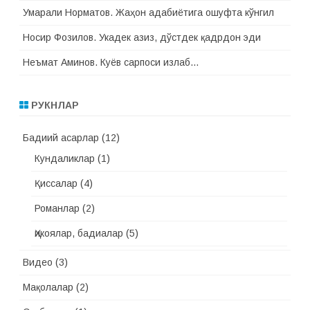
Умарали Норматов. Жаҳон адабиётига ошуфта кўнгил
Носир Фозилов. Укадек азиз, дўстдек қадрдон эди
Неъмат Аминов. Куёв сарпоси излаб…
РУКНЛАР
Бадиий асарлар
(12)
Кундаликлар
(1)
Қиссалар
(4)
Романлар
(2)
Ҳикоялар, бадиалар
(5)
Видео
(3)
Мақолалар
(2)