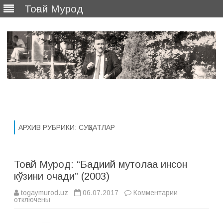
Тоғай Мурод
Перейти
к
содержимому
АРХИВ РУБРИКИ:
СУҲБАТЛАР
Тоғай Мурод: “Бадиий мутолаа инсон
кўзини очади” (2003)
togaymurod.uz
06.07.2017
Комментарии
к
отключены
з
а
п
и