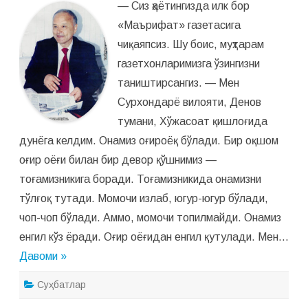
— Сиз ҳаётингизда илк бор
с
и
«Маърифат» газетасига
Т
о
чиқаяпсиз. Шу боис, муҳтарам
ғ
а
газетхонларимизга ўзингизни
й
М
таништирсангиз. — Мен
у
р
Сурхондарё вилояти, Денов
о
д
тумани, Хўжасоат қишлоғида
:
“
дунёга келдим. Онамиз оғироёқ бўлади. Бир оқшом
Б
а
оғир оёғи билан бир девор қўшнимиз —
д
и
тоғамизникига боради. Тоғамизникида онамизни
и
й
тўлғоқ тутади. Момочи излаб, югур-югур бўлади,
м
у
чоп-чоп бўлади. Аммо, момочи топилмайди. Онамиз
т
о
енгил кўз ёради. Оғир оёғидан енгил қутулади. Мен…
л
а
Давоми »
а
и
н
Суҳбатлар
с
о
н